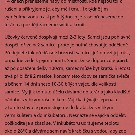
14 dnech přeneseme hady do místnosti, kde nejsou tolik
rušeni a přikryjeme je, aby měli tmu. 1x týdně jim
vyměníme vodu a asi po 6 týdnech je zase přeneseme do
terária a později začneme svítit a krmit.
Užovky červené dospívají mezi 2-3 lety. Samci jsou pohlavně
dospělí dříve než samice, proto je nutné chovat je odděleně.
Předejdete tak předčasné březosti samice, jež omezí její růst,
případně vede k jejímu úmrtí. Samičky se doporučuje
pářit
až po dosažení délky 100cm, samec může být kratší. Březost
trvá přibližně 2 měsíce, koncem této doby se samička svleče
a během 14 dní snese 10-30 bílých vajec, dle velikosti
samice. My jí k tomuto účelu dáváme do terária jako kladiště
nádobu s vlhkým rašeliníkem. Vajíčka bývají slepená a
v tomto stavu je přemísťujeme do krabičky s vlhkým
vermikulitem a do inkubátoru. Nesnažte se vajíčka oddělit,
poškodíte je a zkazí se. V inkubátoru udržujeme teplotu
okolo 28°C a dáváme sem navíc krabičku s vodou, aby zde