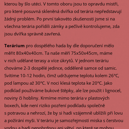
kterou by šlo utéci. V tomto oboru jsou to opravdu mistři,
pro které posuvná skleněná dvířka od terária nepředstavují
žádný problém. Po první takovéto zkušenosti jsme si na
všechna terária pořídili zámky a pečlivě kontrolujeme, zda
jsou dvířka správně zavřená.
Terárium
pro dospělého hada by dle doporučení mělo
měřit 80x40x40cm. Ta naše měří 75x50x45cm, máme
v nich udělané terasy a více úkrytů. V jednom teráriu
chováme 2-3 dospělé jedince, odděleně samce od samic.
Svítíme 10-12 hodin, čímž udržujeme teplotu kolem 26°C,
pod lampou až 30°C. V noci klesá teplota ke 20°C. Jako
podklad používáme bukové štěpky, ale lze použít i lignocel,
noviny či hobliny. Krmíme mimo terária v plastových
boxech, kde není riziko pozření podkladu společně
s potravou a nehrozí, že by si hadi vzájemně ublížili při lovu
a požírání myši. V teráriu je samozřejmostí miska s čerstvou
vodou a hadi nepohrdnou ani větví, po které se mohou