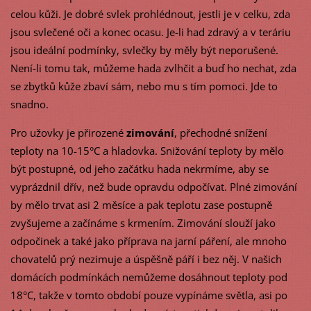
celou kůži. Je dobré svlek prohlédnout, jestli je v celku, zda
jsou svlečené oči a konec ocasu. Je-li had zdravý a v teráriu
jsou ideální podmínky, svlečky by měly být neporušené.
Není-li tomu tak, můžeme hada zvlhčit a buď ho nechat, zda
se zbytků kůže zbaví sám, nebo mu s tím pomoci. Jde to
snadno.
Pro užovky je přirozené
zimování
, přechodné snížení
teploty na 10-15°C a hladovka. Snižování teploty by mělo
být postupné, od jeho začátku hada nekrmíme, aby se
vyprázdnil dřív, než bude opravdu odpočívat. Plné zimování
by mělo trvat asi 2 měsíce a pak teplotu zase postupně
zvyšujeme a začínáme s krmením. Zimování slouží jako
odpočinek a také jako příprava na jarní páření, ale mnoho
chovatelů prý nezimuje a úspěšně páří i bez něj. V našich
domácích podmínkách nemůžeme dosáhnout teploty pod
18°C, takže v tomto období pouze vypínáme světla, asi po