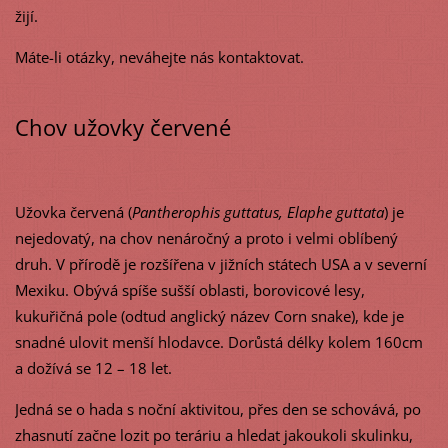
žijí.
Máte-li otázky, neváhejte nás kontaktovat.
Chov užovky červené
Užovka červená (
Pantherophis guttatus, Elaphe guttata
) je
nejedovatý, na chov nenáročný a proto i velmi oblíbený
druh. V přírodě je rozšířena v jižních státech USA a v severní
Mexiku. Obývá spíše sušší oblasti, borovicové lesy,
kukuřičná pole (odtud anglický název Corn snake), kde je
snadné ulovit menší hlodavce. Dorůstá délky kolem 160cm
a dožívá se 12 – 18 let.
Jedná se o hada s noční aktivitou, přes den se schovává, po
zhasnutí začne lozit po teráriu a hledat jakoukoli skulinku,