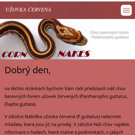
UŽOVKA ČERVENÁ
Dobrý den,
na těchto stránkách bychom Vám rádi představili náš chov
barevných forem užovek červených (Pantherophis guttatus,
Elaphe guttata).
V záložce Nabídka užovka červená (P.guttatus) naleznete
mláďata, která jsou již na prodej. V záložce Náš chov najdete
informace o hadech, které máme a podmínkách, v jakých