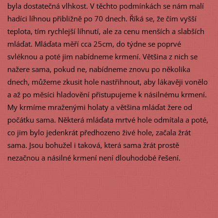
byla dostatečná vlhkost. V těchto podmínkách se nám malí
hadíci líhnou přibližně po 70 dnech. Říká se, že čím vyšší
teplota, tím rychlejší líhnutí, ale za cenu menších a slabších
mláďat. Mláďata měří cca 25cm, do týdne se poprvé
svléknou a poté jim nabídneme krmení. Většina z nich se
nažere sama, pokud ne, nabídneme znovu po několika
dnech, můžeme zkusit hole nastřihnout, aby lákavěji vonělo
a až po měsíci hladovění přistupujeme k násilnému krmení.
My krmíme mraženými holaty a většina mláďat žere od
počátku sama. Některá mláďata mrtvé hole odmítala a poté,
co jim bylo jedenkrát předhozeno živé hole, začala žrát
sama. Jsou bohužel i taková, která sama žrát prostě
nezačnou a násilné krmení není dlouhodobé řešení.