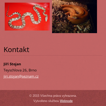
Kontakt
Jiří Stojan
Teyschlova 26, Brno
jiri.sto
jan@sezn
am.cz
© 2015 Všechna práva vyhrazena.
Vytvořeno službou
Webnode