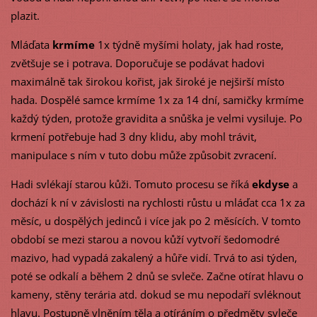
plazit.
Mláďata
krmíme
1x týdně myšími holaty, jak had roste,
zvětšuje se i potrava. Doporučuje se podávat hadovi
maximálně tak širokou kořist, jak široké je nejširší místo
hada. Dospělé samce krmíme 1x za 14 dní, samičky krmíme
každý týden, protože gravidita a snůška je velmi vysiluje. Po
krmení potřebuje had 3 dny klidu, aby mohl trávit,
manipulace s ním v tuto dobu může způsobit zvracení.
Hadi svlékají starou kůži. Tomuto procesu se říká
ekdyse
a
dochází k ní v závislosti na rychlosti růstu u mláďat cca 1x za
měsíc, u dospělých jedinců i více jak po 2 měsících. V tomto
období se mezi starou a novou kůží vytvoří šedomodré
mazivo, had vypadá zakalený a hůře vidí. Trvá to asi týden,
poté se odkalí a během 2 dnů se svleče. Začne otírat hlavu o
kameny, stěny terária atd. dokud se mu nepodaří svléknout
hlavu. Postupně vlněním těla a otíráním o předměty svleče