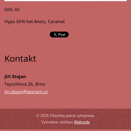
600,-Kč
Hypo 66% het Anery, Caramel
Kontakt
Jiří Stojan
Teyschlova 26, Brno
jiri.sto
jan@sezn
am.cz
© 2015 Všechna práva vyhrazena.
Vytvořeno službou
Webnode