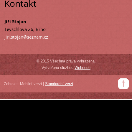
Kontakt
Jiří Stojan
Teyschlova 26, Brno
jiri.sto
jan@sezn
am.cz
© 2015 Všechna práva vyhrazena.
Vytvořeno službou
Webnode
Zobrazit:
Mobilní verzi
|
Standardní verzi