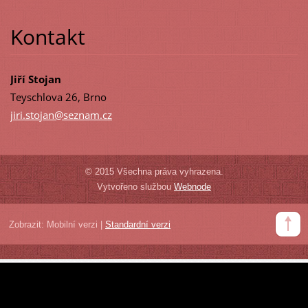
Kontakt
Jiří Stojan
Teyschlova 26, Brno
jiri.sto
jan@sezn
am.cz
© 2015 Všechna práva vyhrazena.
Vytvořeno službou
Webnode
Zobrazit:
Mobilní verzi
|
Standardní verzi