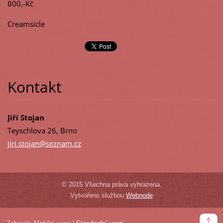
800,-Kč
Creamsicle
Kontakt
Jiří Stojan
Teyschlova 26, Brno
jiri.sto
jan@sezn
am.cz
© 2015 Všechna práva vyhrazena.
Vytvořeno službou
Webnode