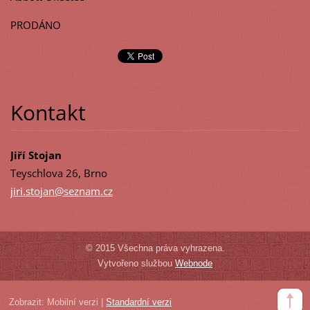
PRODÁNO
Kontakt
Jiří Stojan
Teyschlova 26, Brno
jiri.sto
jan@sezn
am.cz
© 2015 Všechna práva vyhrazena.
Vytvořeno službou
Webnode
Zobrazit:
Mobilní verzi
|
Standardní verzi