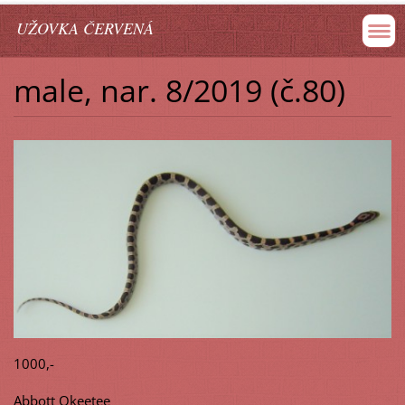
UŽOVKA ČERVENÁ
male, nar. 8/2019 (č.80)
1000,-
Abbott Okeetee